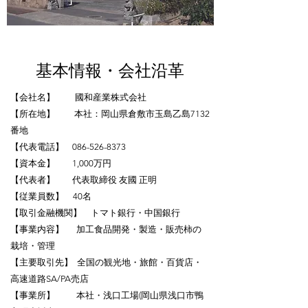
​​基本情報・会社沿革
【会社名】 國和産業株式会社
【所在地】 本社：岡山県倉敷市玉島乙島7132
番地
【代表電話】 086-526-8373
【資本金】 1,000万円
【代表者】 代表取締役 友國 正明
【従業員数】 40名
【取引金融機関】 トマト銀行・中国銀行
【事業内容】 加工食品開発・製造・販売柿の
栽培・管理
【主要取引先】 全国の観光地・旅館・百貨店・
高速道路SA/PA売店
【事業所】 本社・浅口工場(岡山県浅口市鴨