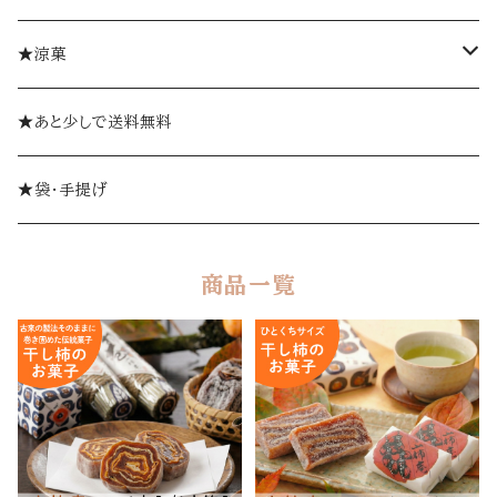
ミルフィーユギフト
袋入り
柿巻
★涼菓
ミルフィーユ（単品）
やま柿
ゼリー
★あと少しで送料無料
おひとつから
ミルフィーユ
ようかん
★袋・手提げ
ギフトセット
創作和菓子
商品一覧