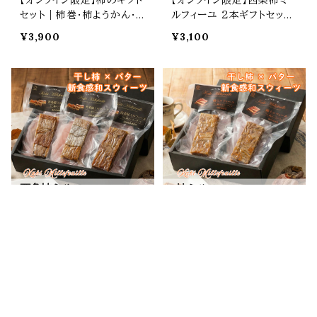
セット｜柿巻・柿ようかん・
ルフィーユ ２本ギフトセット
柿あんあん・ 詰め合わせ
｜干し柿とバターの和スウィ
¥3,900
¥3,100
ーツ
【オンライン限定】西条柿ミ
【オンライン限定】柿ミルフィ
ルフィーユ 3本ギフトセット
ーユ ２本ギフトセット｜干し
キーワードから探す
｜干し柿とバターの和スウィ
柿とバターの和スウィーツ
¥4,500
¥2,900
ーツ