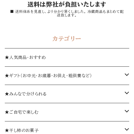
送料は弊社が負担いたします
■ 送料体系を見直し、より分かり易くしました。 冷蔵商品もまとめて配
送致します。
カテゴリー
★人気商品・おすすめ
★ギフト（お中元・お歳暮・お供え・粗供養など）
箱入り
★みんなで分けられる
詰め合わせギフト
個包装
★ご自宅で楽しむ
ゼリーギフト
個袋
おひとつから
★干し柿のお菓子