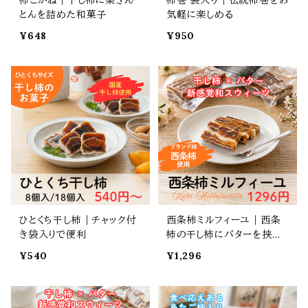
とんを詰めた和菓子
気軽に楽しめる
¥648
¥950
ひとくち干し柿｜チャック付
西条柿ミルフィーユ｜西条
き袋入りで便利
柿の干し柿にバターを挟ん
だ新食感スウィーツ
¥540
¥1,296