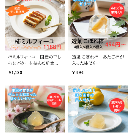
柿ミルフィーユ｜国産の干し
透過 こぼれ柿｜あたご柿が
柿にバターを挟んだ新食感
入った柿ゼリー
スウィーツ
¥1,188
¥494