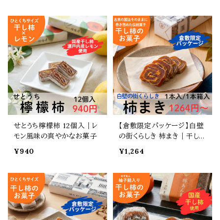
せとうち檸檬柿 12個入｜レ
【倉敷限定パッケージ】白壁
モン風味の爽やかなお菓子
の街くらしき 柿まき｜干し
柿を重ねて巻いた伝統菓子
¥940
¥1,264