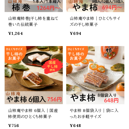
山柿庵柿巻|干し柿を重ねて
山柿庵やま柿｜ひとくちサイ
巻いた伝統菓子
ズの干し柿菓子
¥1,264
¥694
山柿庵やま柿 6個入｜国産
やま柿 8個袋入り｜袋に入
柿使用のひとくち柿菓子
ったお手軽サイズ
¥756
¥648