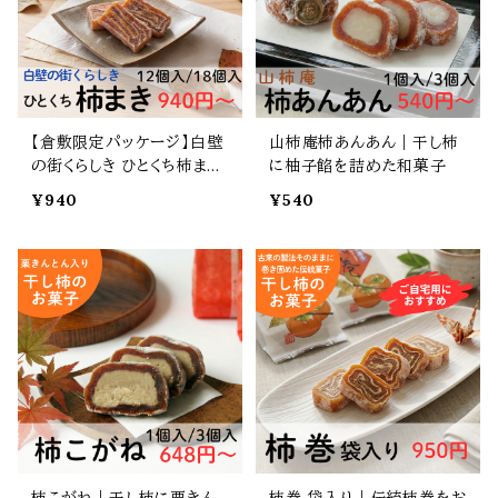
【倉敷限定パッケージ】白壁
山柿庵柿あんあん｜干し柿
の街くらしき ひとくち柿まき
に柚子餡を詰めた和菓子
｜ひとくちサイズの干し柿菓
¥940
¥540
子
柿こがね｜干し柿に栗きん
柿巻 袋入り｜伝統柿巻をお