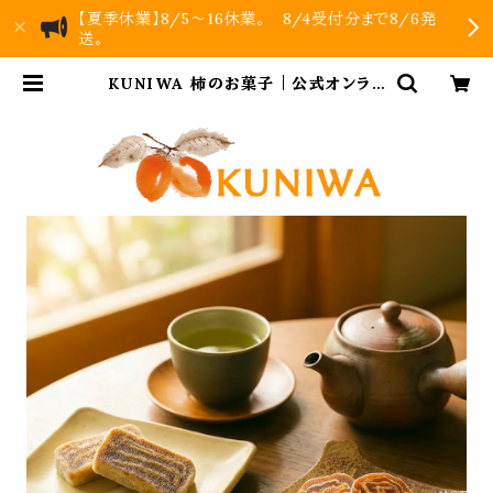
【夏季休業】8/5～16休業。 8/4受付分まで8/6発
送。
KUNIWA 柿のお菓子｜公式オンライ
ンストア